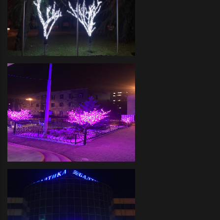
иллюминации фасада и
прилегающей территории
Футбольный клуб -декоративное
оформление светодиодной
иллюминацией прилегающей
территории
ДЮСШ "ОЛИМПИЯ" -
Декоративное оформление
прилегающей территории