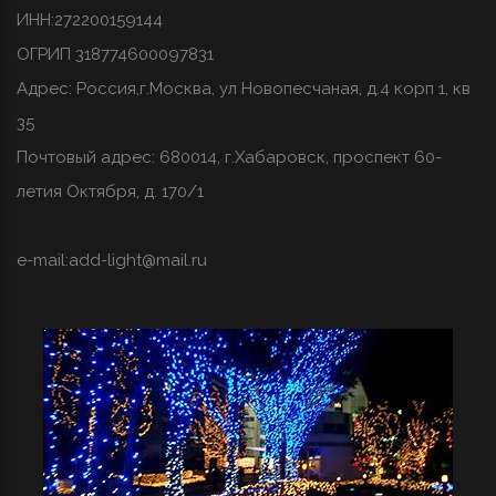
ИНН:272200159144
ОГРИП 318774600097831
Адрес: Россия,г.Москва, ул Новопесчаная, д.4 корп 1, кв
35
Почтовый адрес: 680014, г.Хабаровск, проспект 60-
летия Октября, д. 170/1
e-mail:
add-light@mail.ru