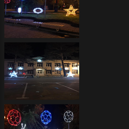
Декоративное оформление
прилегающих территорий
объемными фигурами и
светодиодной иллюминацией
Администрация Краснофлотского
района- декоративное
оформление светодиодной