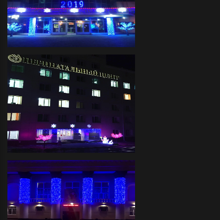
Завод "Балтика"- Декоративное
праздничное оформление фасада
светодиодной иллюминацией и
украшение светодиодными
деревьями
Перинатальный Центр-
декоративное праздничное
оформление фасада
светодиодной иллюминацией,