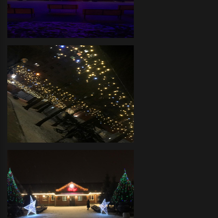
украшение объемными фигурами и
светодиодными деревьями
Дом Культуры - Декоративное
оформление фасада
светодиодной иллюминацией
Детский Сад - декоративное
новогоднее оформление
светодиодной иллюминацией
территории