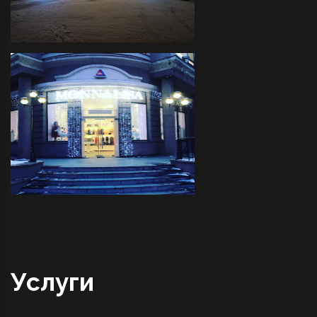
Трактир "COVBOY"- декоративное
оформление светодиодной
иллюминацией прилегающей
территории и украшение
светодиодными фигурами
"MONNALISA" - декоративное
оформление светодиодной
иллюминацией фасада
Услуги