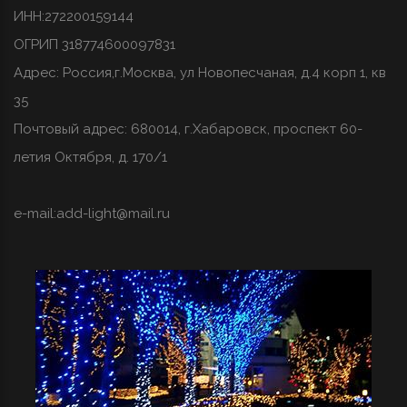
ИНН:272200159144
ОГРИП 318774600097831
Адрес: Россия,г.Москва, ул Новопесчаная, д.4 корп 1, кв
35
Почтовый адрес: 680014, г.Хабаровск, проспект 60-
летия Октября, д. 170/1
e-mail:
add-light@mail.ru