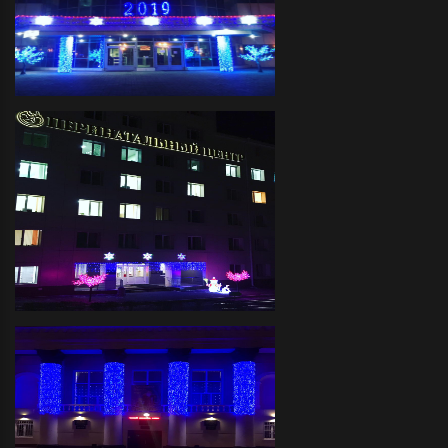
Завод "Балтика"- Декоративное
праздничное оформление фасада
светодиодной иллюминацией и
украшение светодиодными
деревьями
Перинатальный Центр-
декоративное праздничное
оформление фасада
светодиодной иллюминацией,