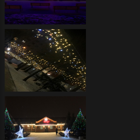
украшение объемными фигурами и
светодиодными деревьями
Дом Культуры - Декоративное
оформление фасада
светодиодной иллюминацией
Детский Сад - декоративное
новогоднее оформление
светодиодной иллюминацией
территории