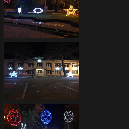
Декоративное оформление
прилегающих территорий
объемными фигурами и
светодиодной иллюминацией
Администрация Краснофлотского
района- декоративное
оформление светодиодной