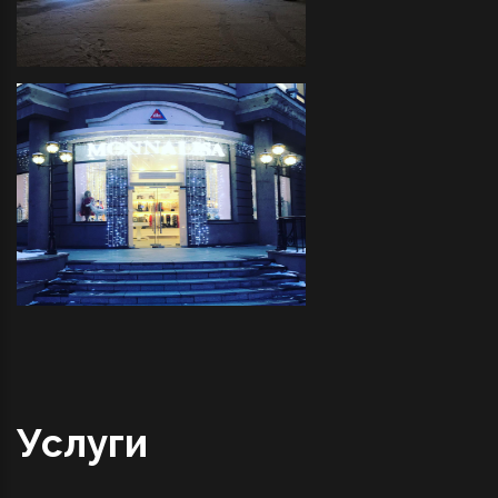
Трактир "COVBOY"- декоративное
оформление светодиодной
иллюминацией прилегающей
территории и украшение
светодиодными фигурами
"MONNALISA" - декоративное
оформление светодиодной
иллюминацией фасада
Услуги