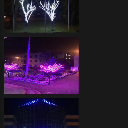
иллюминации фасада и
прилегающей территории
Футбольный клуб -декоративное
оформление светодиодной
иллюминацией прилегающей
территории
ДЮСШ "ОЛИМПИЯ" -
Декоративное оформление
прилегающей территории