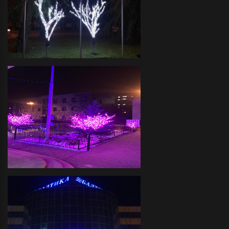
иллюминации фасада и
прилегающей территории
Футбольный клуб -декоративное
оформление светодиодной
иллюминацией прилегающей
территории
ДЮСШ "ОЛИМПИЯ" -
Декоративное оформление
прилегающей территории