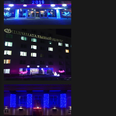
Завод "Балтика"- Декоративное
праздничное оформление фасада
светодиодной иллюминацией и
украшение светодиодными
деревьями
Перинатальный Центр-
декоративное праздничное
оформление фасада
светодиодной иллюминацией,