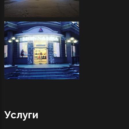
Трактир "COVBOY"- декоративное
оформление светодиодной
иллюминацией прилегающей
территории и украшение
светодиодными фигурами
"MONNALISA" - декоративное
оформление светодиодной
иллюминацией фасада
Услуги