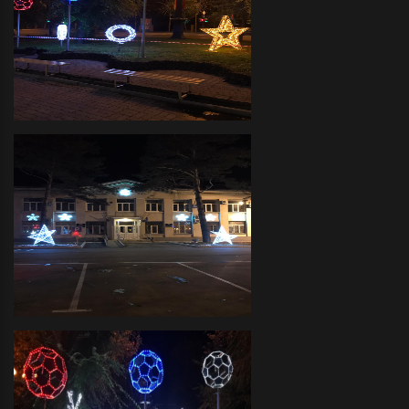
Декоративное оформление
прилегающих территорий
объемными фигурами и
светодиодной иллюминацией
Администрация Краснофлотского
района- декоративное
оформление светодиодной