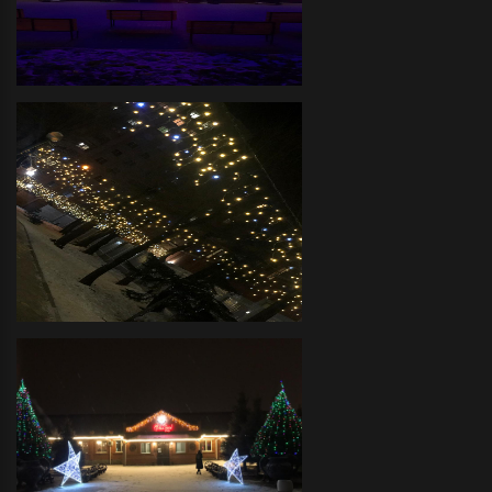
украшение объемными фигурами и
светодиодными деревьями
Дом Культуры - Декоративное
оформление фасада
светодиодной иллюминацией
Детский Сад - декоративное
новогоднее оформление
светодиодной иллюминацией
территории