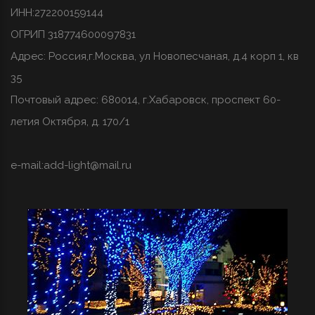
ИНН:272200159144
ОГРИП 318774600097831
Адрес: Россия,г.Москва, ул Новопесчаная, д.4 корп 1, кв
35
Почтовый адрес: 680014, г.Хабаровск, проспект 60-
летия Октября, д. 170/1
e-mail:
add-light@mail.ru