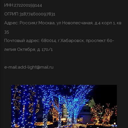
ИНН:272200159144
ОГРИП 318774600097831
Адрес: Россия,г.Москва, ул Новопесчаная, д.4 корп 1, кв
35
Почтовый адрес: 680014, г.Хабаровск, проспект 60-
летия Октября, д. 170/1
e-mail:
add-light@mail.ru