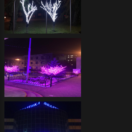
иллюминации фасада и
прилегающей территории
Футбольный клуб -декоративное
оформление светодиодной
иллюминацией прилегающей
территории
ДЮСШ "ОЛИМПИЯ" -
Декоративное оформление
прилегающей территории