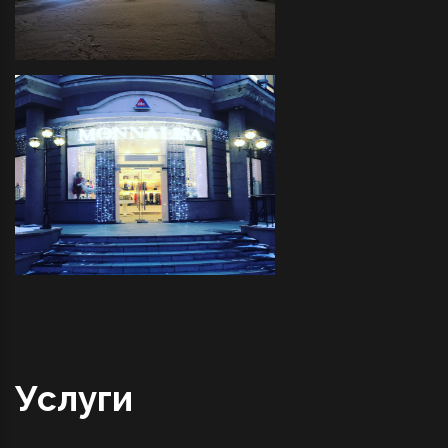
Трактир "COVBOY"- декоративное
оформление светодиодной
иллюминацией прилегающей
территории и украшение
светодиодными фигурами
"MONNALISA" - декоративное
оформление светодиодной
иллюминацией фасада
Услуги