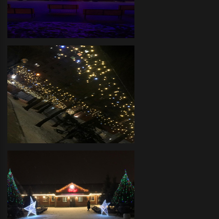
украшение объемными фигурами и
светодиодными деревьями
Дом Культуры - Декоративное
оформление фасада
светодиодной иллюминацией
Детский Сад - декоративное
новогоднее оформление
светодиодной иллюминацией
территории