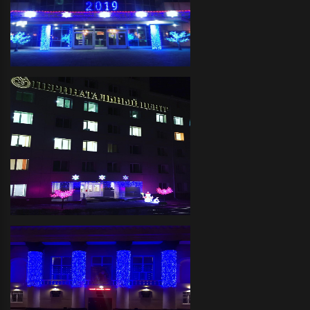
Завод "Балтика"- Декоративное
праздничное оформление фасада
светодиодной иллюминацией и
украшение светодиодными
деревьями
Перинатальный Центр-
декоративное праздничное
оформление фасада
светодиодной иллюминацией,