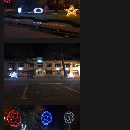
Декоративное оформление
прилегающих территорий
объемными фигурами и
светодиодной иллюминацией
Администрация Краснофлотского
района- декоративное
оформление светодиодной