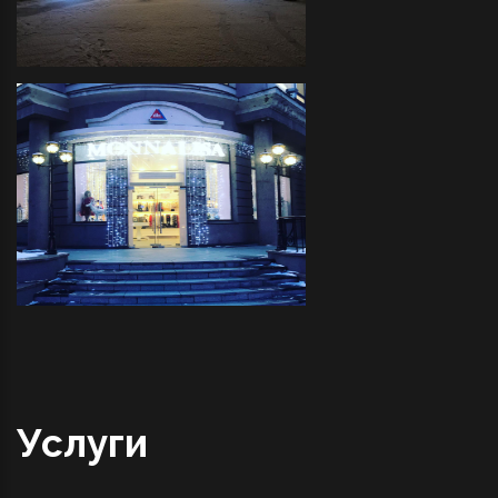
Трактир "COVBOY"- декоративное
оформление светодиодной
иллюминацией прилегающей
территории и украшение
светодиодными фигурами
"MONNALISA" - декоративное
оформление светодиодной
иллюминацией фасада
Услуги