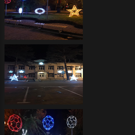
Декоративное оформление
прилегающих территорий
объемными фигурами и
светодиодной иллюминацией
Администрация Краснофлотского
района- декоративное
оформление светодиодной