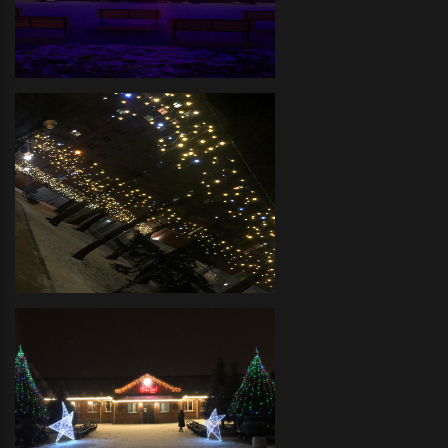
украшение объемными фигурами и
светодиодными деревьями
Дом Культуры - Декоративное
оформление фасада
светодиодной иллюминацией
Детский Сад - декоративное
новогоднее оформление
светодиодной иллюминацией
территории