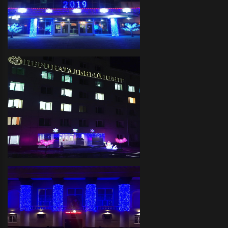
Завод "Балтика"- Декоративное
праздничное оформление фасада
светодиодной иллюминацией и
украшение светодиодными
деревьями
Перинатальный Центр-
декоративное праздничное
оформление фасада
светодиодной иллюминацией,