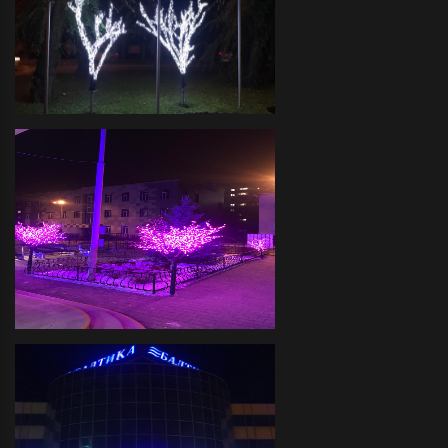
иллюминации фасада и
прилегающей территории
Футбольный клуб -декоративное
оформление светодиодной
иллюминацией прилегающей
территории
ДЮСШ "ОЛИМПИЯ" -
Декоративное оформление
прилегающей территории