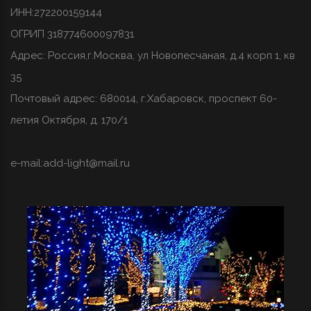
ИНН:272200159144
ОГРИП 318774600097831
Адрес: Россия,г.Москва, ул Новопесчаная, д.4 корп 1, кв
35
Почтовый адрес: 680014, г.Хабаровск, проспект 60-
летия Октября, д. 170/1
e-mail:
add-light@mail.ru